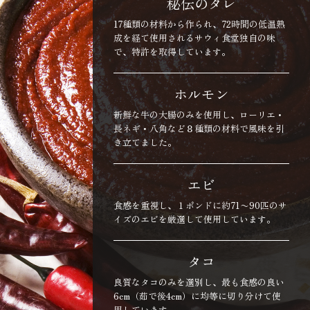
秘伝のタレ
17種類の材料から作られ、72時間の低温熟
成を経て使用されるサウィ食堂独自の味
で、特許を取得しています。
ホルモン
新鮮な牛の大腸のみを使用し、ローリエ・
長ネギ・八角など８種類の材料で風味を引
き立てました。
エビ
食感を重視し、１ポンドに約71〜90匹のサ
イズのエビを厳選して使用しています。
​タコ
良質なタコのみを選別し、最も食感の良い
6cm（茹で後4cm）に均等に切り分けて使
用しています。