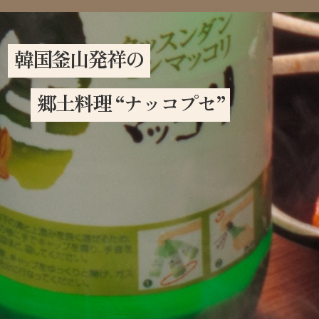
韓国釜山発祥の
郷土料理 “ナッコプセ”