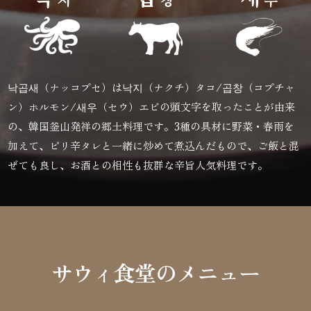
낙곱새（ナッコプセ）は낙지（ナクチ）タコ/곱창（コプチャ
ン）ホルモン/새우（セウ）エビの頭文字を取ったことが由来
の、韓国釜山発祥の郷土料理です。3種の具材に野菜・春雨を
加えて、ピリ辛タレと一緒に炒めて煮込んだもので、ご飯と混
ぜても良し、お酒との相性も抜群な辛旨人気料理です。
サウィ食堂のメニュー