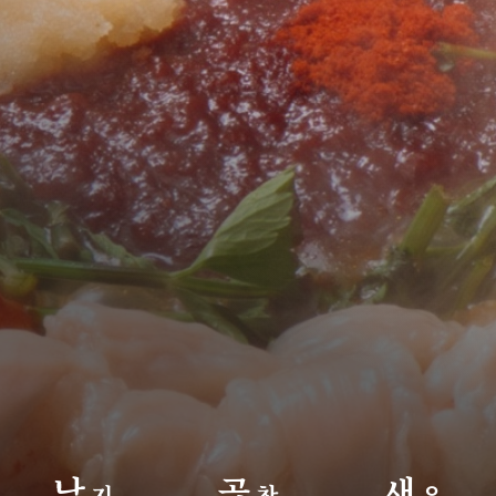
낙
곱
새
지
창
우